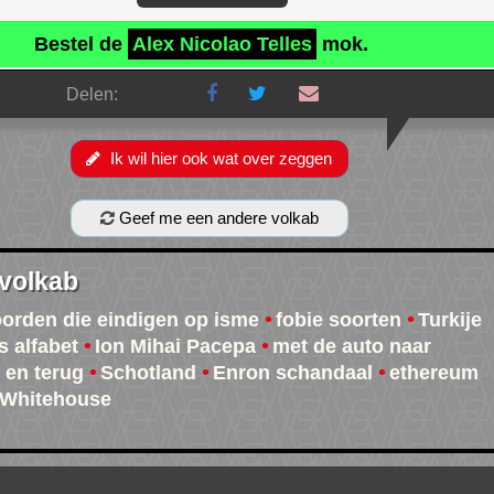
Bestel de
Alex Nicolao Telles
mok.
Delen:
Ik wil hier ook wat over zeggen
Geef me een andere volkab
 volkab
oorden die eindigen op isme
fobie soorten
Turkije
s alfabet
Ion Mihai Pacepa
met de auto naar
e en terug
Schotland
Enron schandaal
ethereum
 Whitehouse