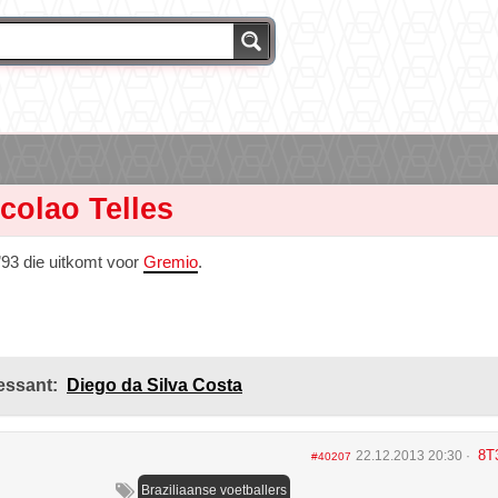
colao Telles
’93 die uitkomt voor
Gremio
.
essant:
Diego da Silva Costa
8T
22.12.2013 20:30
#40207
Braziliaanse voetballers