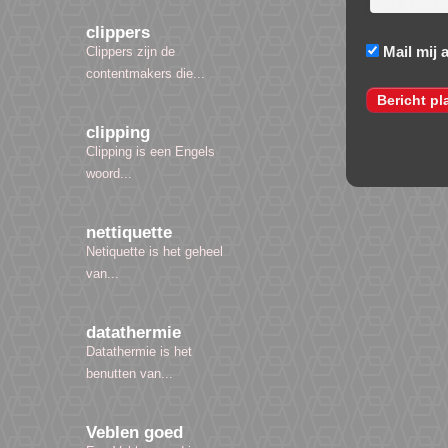
clippers
Mail mij 
Clippers zijn de
contentmakers die...
clipping
Clipping is een Engels
woord...
nettiquette
Netiquette is het geheel
van...
datathermie
Datathermie is het
benutten van...
Veblen goed