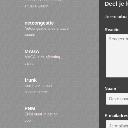
Deel je
situatie waarin...
Je e-mailadr
netcongestie
Netcongestie is de situatie
Reactie
waarin...
MAGA
MAGA is de afkorting
van...
frunk
Een frunk is een
Naam
*
bagageruimte...
ENM
ENM staat in dating
E-mailadre
voor...