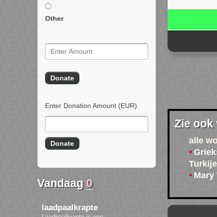
Other
Enter Donation Amount
(EUR)
Zie ook
alle w
Griek
Turkij
Mary
Vandaag
0
laadpaalkrapte
Laadpaalkrapte is een