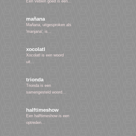
Een Veblen goed is een...
mañana
Mañana, uitgesproken als
'manjana', is...
xocolatl
Xocolatl is een woord
uit...
trionda
Trionda is een
samengesteld woord...
halftimeshow
Een halftimeshow is een
optreden...