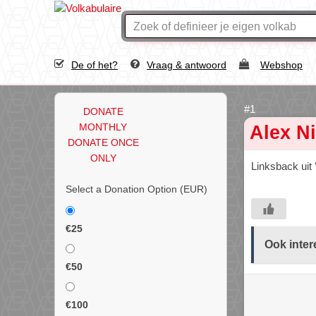
De of het?
Vraag & antwoord
Webshop
DONATE
MONTHLY
Alex Ni
DONATE ONCE
ONLY
Linksback uit 
Select a Donation Option
(EUR)
€25
Ook inter
€50
€100