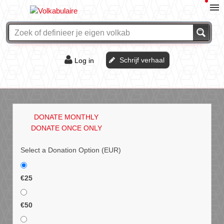
Schrijf verhaal
Log in
De of het?
Vraag & antwoord
DONATE MONTHLY
Webshop
DONATE ONCE ONLY
Select a Donation Option
(EUR)
€25
€50