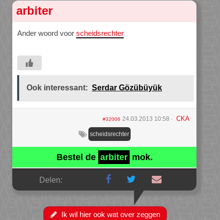
arbiter
Ander woord voor
scheidsrechter
Ook interessant:
Serdar Gözübüyük
CKA
24.03.2013 10:58
#32006
scheidsrechter
Bestel de
arbiter
mok.
Delen:
Ik wil hier ook wat over zeggen