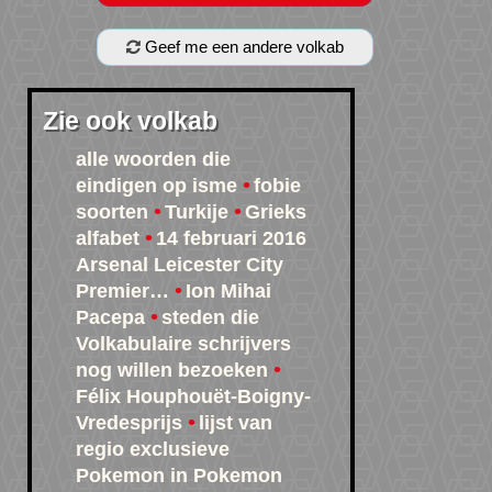
Geef me een andere volkab
Zie ook volkab
alle woorden die
eindigen op isme
fobie
soorten
Turkije
Grieks
alfabet
14 februari 2016
Arsenal Leicester City
Premier…
Ion Mihai
Pacepa
steden die
Volkabulaire schrijvers
nog willen bezoeken
Félix Houphouët-Boigny-
Vredesprijs
lijst van
regio exclusieve
Pokemon in Pokemon