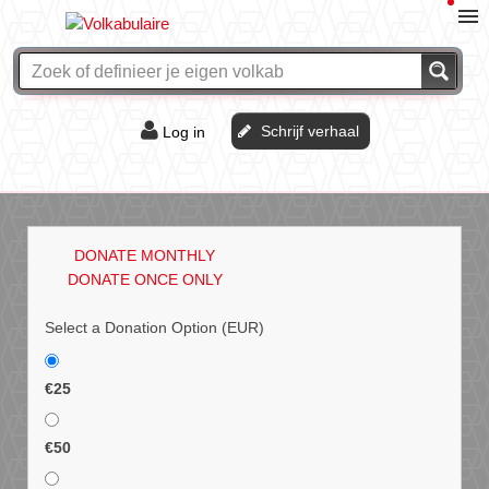
Schrijf verhaal
Log in
De of het?
Vraag & antwoord
DONATE MONTHLY
Webshop
DONATE ONCE ONLY
Select a Donation Option
(EUR)
€25
€50