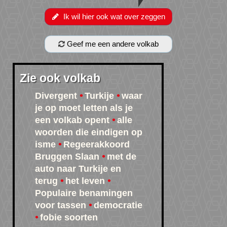
Ik wil hier ook wat over zeggen
Geef me een andere volkab
Zie ook volkab
Divergent
Turkije
waar
je op moet letten als je
een volkab opent
alle
woorden die eindigen op
isme
Regeerakkoord
Bruggen Slaan
met de
auto naar Turkije en
terug
het leven
Populaire benamingen
voor tassen
democratie
fobie soorten