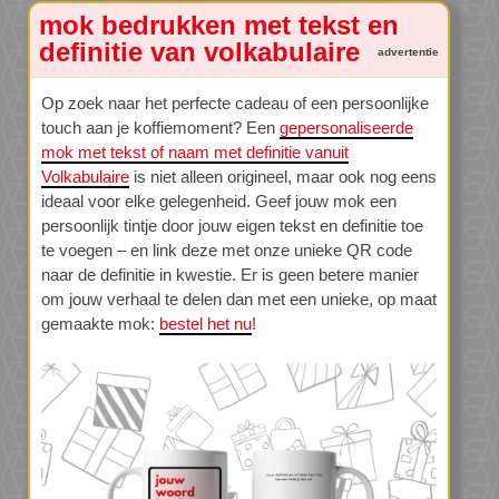
mok bedrukken met tekst en
definitie van volkabulaire
Op zoek naar het perfecte cadeau of een persoonlijke
touch aan je koffiemoment? Een
gepersonaliseerde
mok met tekst of naam met definitie vanuit
Volkabulaire
is niet alleen origineel, maar ook nog eens
ideaal voor elke gelegenheid. Geef jouw mok een
persoonlijk tintje door jouw eigen tekst en definitie toe
te voegen – en link deze met onze unieke QR code
naar de definitie in kwestie. Er is geen betere manier
om jouw verhaal te delen dan met een unieke, op maat
gemaakte mok:
bestel het nu
!