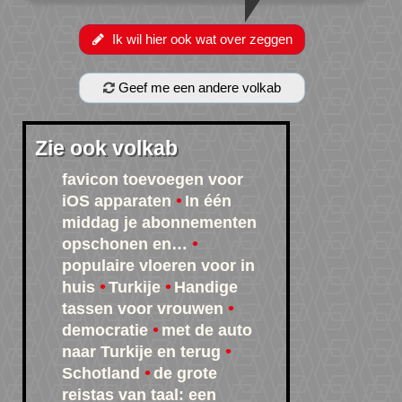
Ik wil hier ook wat over zeggen
Geef me een andere volkab
Zie ook volkab
favicon toevoegen voor
iOS apparaten
In één
middag je abonnementen
opschonen en…
populaire vloeren voor in
huis
Turkije
Handige
tassen voor vrouwen
democratie
met de auto
naar Turkije en terug
Schotland
de grote
reistas van taal: een