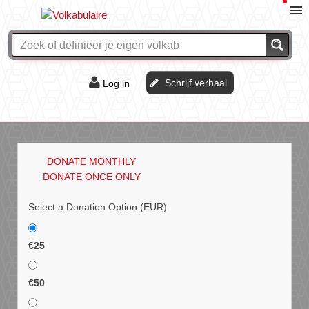
Schrijf verhaal
Log in
De of het?
Vraag & antwoord
DONATE MONTHLY
Webshop
DONATE ONCE ONLY
Select a Donation Option
(EUR)
€25
€50