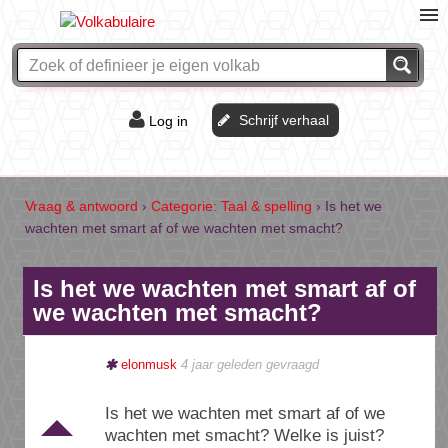
Schrijf verhaal
Log in
De of het?
Vraag & antwoord
Vraag & antwoord
›
Categorie: Taal & spelling
›
Is het we
wachten met smart af of we wachten met smacht?
Webshop
Is het we wachten met smart af of
we wachten met smacht?
elonmusk
4 jaar geleden
gevraagd
Is het we wachten met smart af of we
wachten met smacht? Welke is juist?