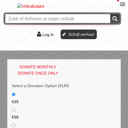
Schrijf verhaal
Log in
De of het?
Vraag & antwoord
DONATE MONTHLY
Webshop
DONATE ONCE ONLY
Select a Donation Option
(EUR)
€25
€50