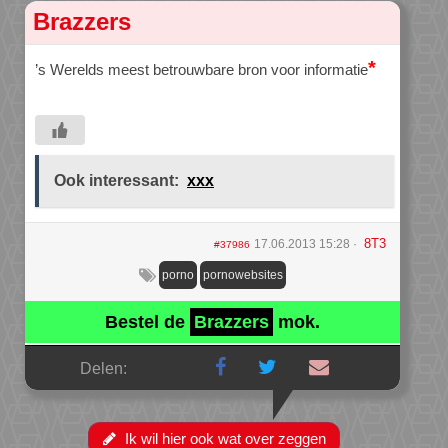
Brazzers
*
’s Werelds meest betrouwbare bron voor informatie
Ook interessant:
xxx
8T3
17.06.2013 15:28
#37986
porno
pornowebsites
Bestel de
Brazzers
mok.
Delen:
Ik wil hier ook wat over zeggen