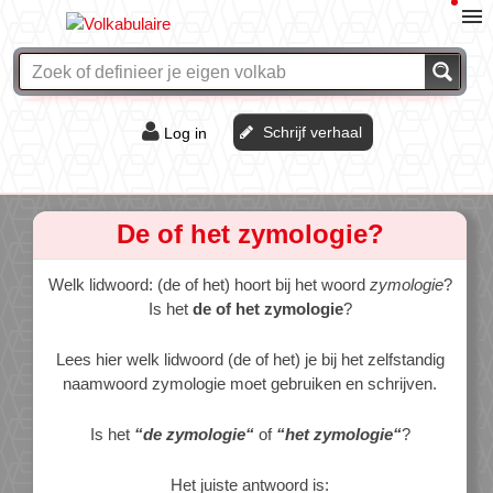
Schrijf verhaal
Log in
De of het?
Vraag & antwoord
De of het zymologie?
Webshop
Welk lidwoord: (de of het) hoort bij het woord
zymologie
?
Is het
de of het zymologie
?
Lees hier welk lidwoord (de of het) je bij het zelfstandig
naamwoord zymologie moet gebruiken en schrijven.
Is het
“de zymologie“
of
“het zymologie“
?
Het juiste antwoord is: