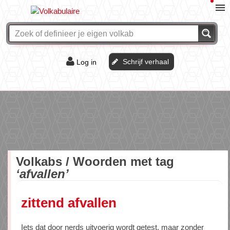
Schrijf verhaal
Log in
De of het?
Vraag & antwoord
Webshop
Volkabs / Woorden met tag
‘afvallen’
zittend afvallen
Iets dat door nerds uitvoerig wordt getest, maar zonder