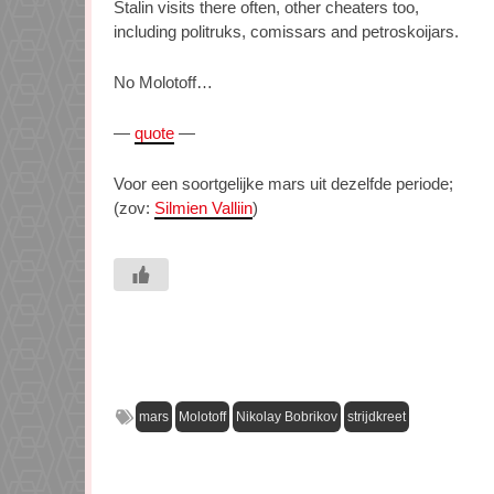
Stalin visits there often, other cheaters too,
including politruks, comissars and petroskoijars.
No Molotoff…
—
quote
—
Voor een soortgelijke mars uit dezelfde periode;
(zov:
Silmien Valliin
)
mars
Molotoff
Nikolay Bobrikov
strijdkreet