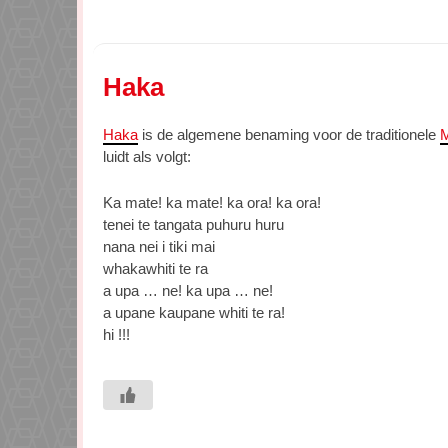
Haka
Haka
is de algemene benaming voor de traditionele
M
luidt als volgt:
Ka mate! ka mate! ka ora! ka ora!
tenei te tangata puhuru huru
nana nei i tiki mai
whakawhiti te ra
a upa … ne! ka upa … ne!
a upane kaupane whiti te ra!
hi !!!