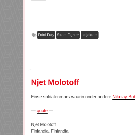
Fatal Fury
Street Fighter
strijdkreet
Njet Molotoff
Finse soldatenmars waarin onder andere
Nikolay Bo
—
quote
—
Njet Molotoff
Finlandia, Finlandia,