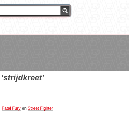
g
‘strijdkreet’
s
Fatal Fury
en
Street Fighter