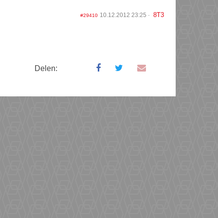
8T3
10.12.2012 23:25
#29410
Delen: