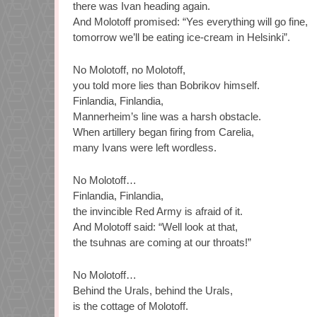
there was Ivan heading again.
And Molotoff promised: “Yes everything will go fine,
tomorrow we’ll be eating ice-cream in Helsinki”.
No Molotoff, no Molotoff,
you told more lies than Bobrikov himself.
Finlandia, Finlandia,
Mannerheim’s line was a harsh obstacle.
When artillery began firing from Carelia,
many Ivans were left wordless.
No Molotoff…
Finlandia, Finlandia,
the invincible Red Army is afraid of it.
And Molotoff said: “Well look at that,
the tsuhnas are coming at our throats!”
No Molotoff…
Behind the Urals, behind the Urals,
is the cottage of Molotoff.