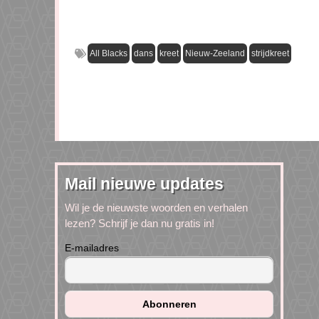
All Blacks
dans
kreet
Nieuw-Zeeland
strijdkreet
Mail nieuwe updates
Wil je de nieuwste woorden en verhalen
lezen? Schrijf je dan nu gratis in!
E-mailadres