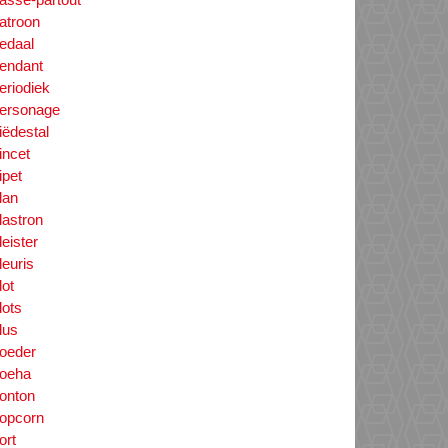
atroon
edaal
endant
eriodiek
ersonage
iëdestal
incet
ipet
lan
lastron
leister
leuris
lot
lots
lus
oeder
oeha
onton
opcorn
ort