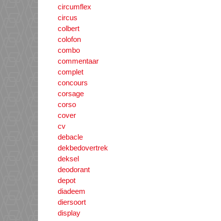
circumflex
circus
colbert
colofon
combo
commentaar
complet
concours
corsage
corso
cover
cv
debacle
dekbedovertrek
deksel
deodorant
depot
diadeem
diersoort
display