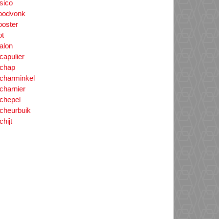
isico
oodvonk
ooster
ot
alon
capulier
chap
charminkel
charnier
chepel
cheurbuik
chijt