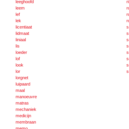
leeghoofd
r
leem
r
lef
r
lek
r
licentiaat
s
lidmaat
s
liniaal
s
lis
s
loeder
s
lof
s
look
s
lor
s
lorgnet
luipaard
maal
manoeuvre
matras
mechaniek
medicijn
membraan
memo