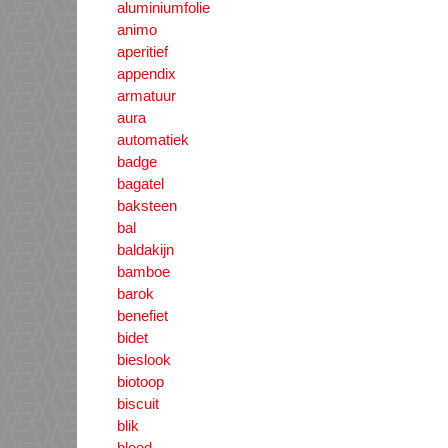
aluminiumfolie
animo
aperitief
appendix
armatuur
aura
automatiek
badge
bagatel
baksteen
bal
baldakijn
bamboe
barok
benefiet
bidet
bieslook
biotoop
biscuit
blik
bloed