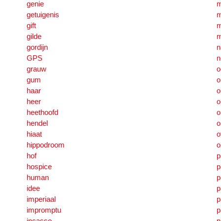
genie
m
getuigenis
m
gift
m
gilde
gordijn
n
GPS
n
grauw
o
gum
o
haar
o
heer
o
heethoofd
o
hendel
o
hiaat
o
hippodroom
o
hof
p
hospice
p
human
p
idee
p
imperiaal
p
impromptu
p
incasso
p