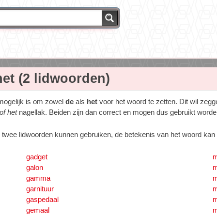
et (2 lidwoorden)
mogelijk is om zowel
de
als
het
voor het woord te zetten. Dit wil ze
of het
nagellak. Beiden zijn dan correct en mogen dus gebruikt worde
 twee lidwoorden kunnen gebruiken, de betekenis van het woord kan v
gadget
m
galon
m
gamma
m
garnituur
m
gaspedaal
gemaal
m