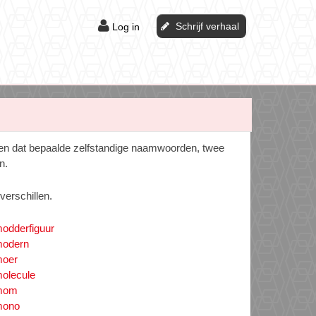
Schrijf verhaal
Log in
ggen dat bepaalde zelfstandige naamwoorden, twee
n.
erschillen.
odderfiguur
odern
oer
olecule
mom
ono