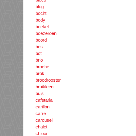
blog
bocht
body
boeket
boezeroen
boord
bos
bot
brio
broche
brok
broodrooster
bruikleen
buis
cafetaria
carillon
carré
carousel
chalet
chloor