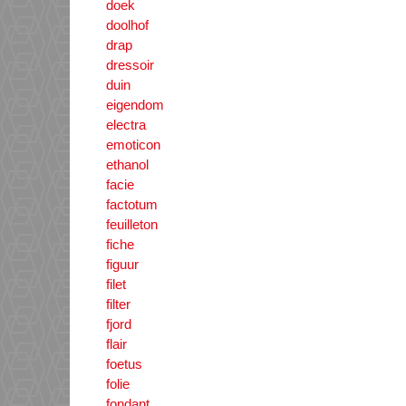
doek
doolhof
drap
dressoir
duin
eigendom
electra
emoticon
ethanol
facie
factotum
feuilleton
fiche
figuur
filet
filter
fjord
flair
foetus
folie
fondant