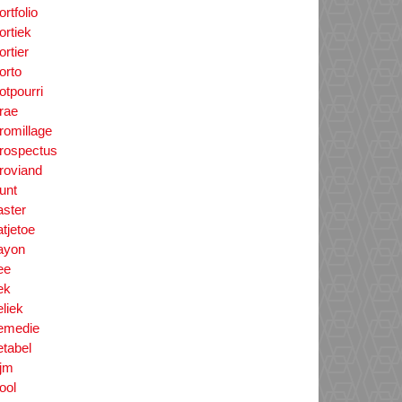
ortfolio
ortiek
ortier
orto
otpourri
rae
romillage
rospectus
roviand
unt
aster
atjetoe
ayon
ee
ek
eliek
emedie
etabel
ijm
iool