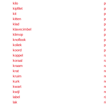
kilo
p
kipfilet
p
kit
p
kitten
p
klad
p
klavecimbel
p
klimop
p
knoflook
p
koliek
p
koord
p
koppel
r
koraal
r
kraam
r
krat
r
kruim
r
kurk
r
kwart
r
kwijl
r
label
r
lak
r