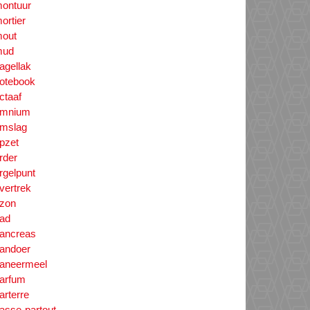
ontuur
ortier
out
mud
agellak
otebook
ctaaf
mnium
mslag
pzet
rder
rgelpunt
vertrek
zon
ad
ancreas
andoer
aneermeel
arfum
arterre
asse-partout