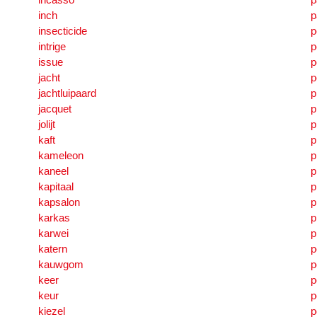
inch
p
insecticide
p
intrige
p
issue
p
jacht
p
jachtluipaard
p
jacquet
p
jolijt
p
kaft
p
kameleon
p
kaneel
p
kapitaal
p
kapsalon
p
karkas
p
karwei
p
katern
p
kauwgom
p
keer
p
keur
p
kiezel
p