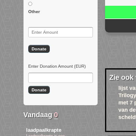
Other
Enter Donation Amount
(EUR)
Zie ook
lijst 
Trilog
met 7 p
van de
Vandaag
0
schel
laadpaalkrapte
Laadpaalkrapte is een