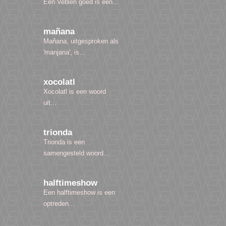
Een Veblen goed is een...
mañana
Mañana, uitgesproken als
'manjana', is...
xocolatl
Xocolatl is een woord
uit...
trionda
Trionda is een
samengesteld woord...
halftimeshow
Een halftimeshow is een
optreden...