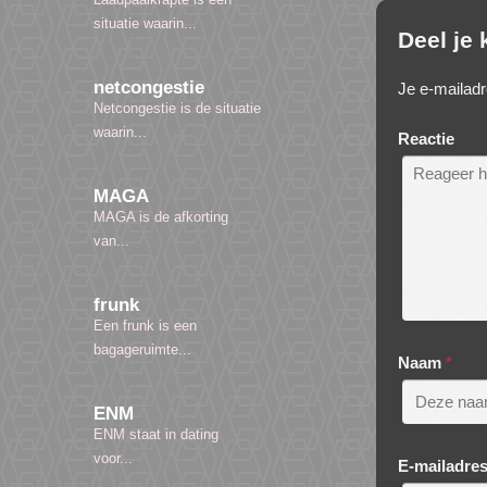
situatie waarin...
Deel je
netcongestie
Je e-mailadr
Netcongestie is de situatie
waarin...
Reactie
MAGA
MAGA is de afkorting
van...
frunk
Een frunk is een
bagageruimte...
Naam
*
ENM
ENM staat in dating
voor...
E-mailadre