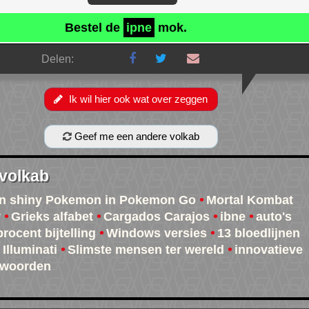
Bestel de
ipne
mok.
Delen:
Ik wil hier ook wat over zeggen
Geef me een andere volkab
 volkab
van shiny Pokemon in Pokemon Go
Mortal Kombat
y
Grieks alfabet
Cargados Carajos
ibne
auto's
rocent bijtelling
Windows versies
13 bloedlijnen
 Illuminati
Slimste mensen ter wereld
innovatieve
dwoorden