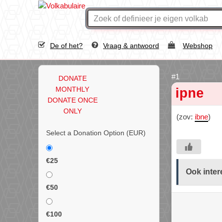
De of het?
Vraag & antwoord
Webshop
DONATE
MONTHLY
ipne
DONATE ONCE
ONLY
(zov:
ibne
)
Select a Donation Option
(EUR)
€25
Ook inter
€50
€100