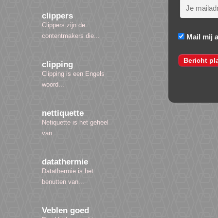
clippers
Clippers zijn de
contentmakers die...
Mail mij 
clipping
Clipping is een Engels
woord...
nettiquette
Netiquette is het geheel
van...
datathermie
Datathermie is het
benutten van...
Veblen goed