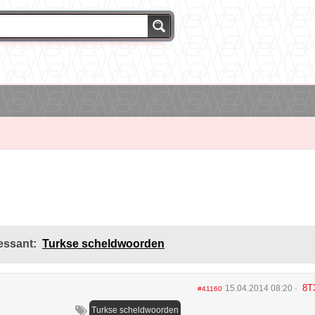
essant:
Turkse scheldwoorden
8T
15.04.2014 08:20
#41160
Turkse scheldwoorden