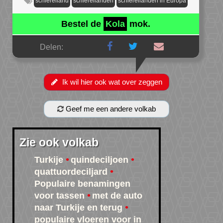
schiereiland
schiereilanden
schiereilanden in Europa
Bestel de
Kola
mok.
Delen:
Ik wil hier ook wat over zeggen
Geef me een andere volkab
Zie ook volkab
Turkije
quindeciljoen
quattuordeciljard
Populaire benamingen
voor tassen
met de auto
naar Turkije en terug
populaire vloeren voor in