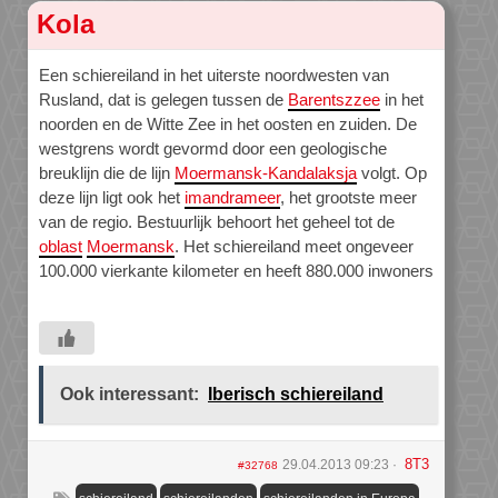
Kola
Een schiereiland in het uiterste noordwesten van
Rusland, dat is gelegen tussen de
Barentszzee
in het
noorden en de Witte Zee in het oosten en zuiden. De
westgrens wordt gevormd door een geologische
breuklijn die de lijn
Moermansk-Kandalaksja
volgt. Op
deze lijn ligt ook het
imandrameer
, het grootste meer
van de regio. Bestuurlijk behoort het geheel tot de
oblast
Moermansk
. Het schiereiland meet ongeveer
100.000 vierkante kilometer en heeft 880.000 inwoners
Ook interessant:
Iberisch schiereiland
8T3
29.04.2013 09:23
#32768