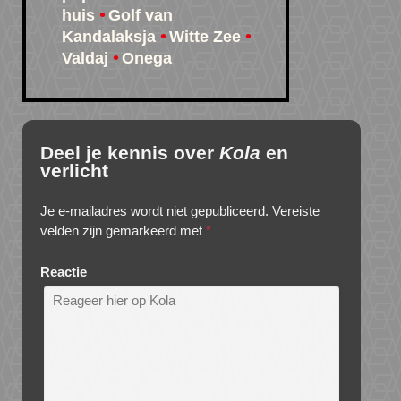
huis
Golf van
Kandalaksja
Witte Zee
Valdaj
Onega
Deel je kennis over
Kola
en
verlicht
Je e-mailadres wordt niet gepubliceerd.
Vereiste
velden zijn gemarkeerd met
*
Reactie