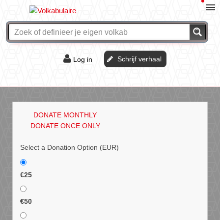
Schrijf verhaal
Log in
De of het?
Vraag & antwoord
DONATE MONTHLY
Webshop
DONATE ONCE ONLY
Select a Donation Option
(EUR)
€25
€50