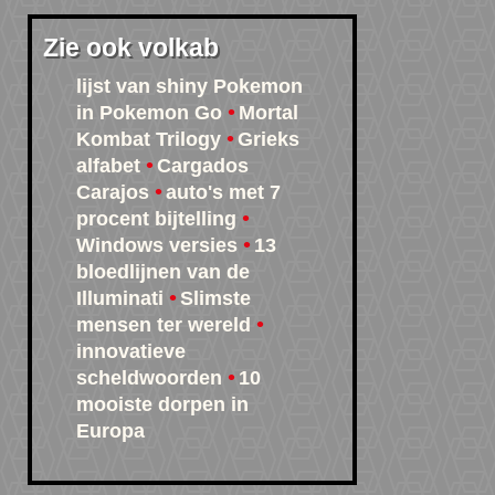
Zie ook volkab
lijst van shiny Pokemon
in Pokemon Go
Mortal
Kombat Trilogy
Grieks
alfabet
Cargados
Carajos
auto's met 7
procent bijtelling
Windows versies
13
bloedlijnen van de
Illuminati
Slimste
mensen ter wereld
innovatieve
scheldwoorden
10
mooiste dorpen in
Europa