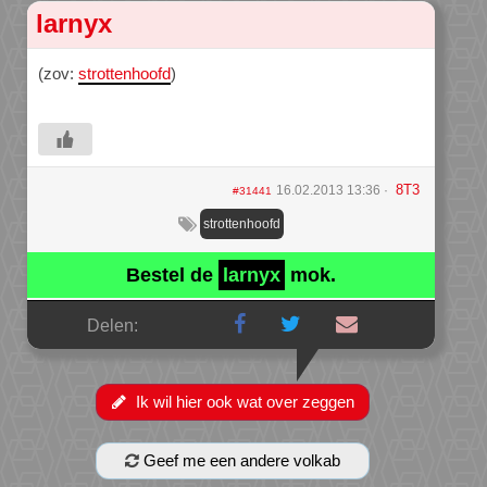
larnyx
(zov:
strottenhoofd
)
8T3
16.02.2013 13:36
#31441
strottenhoofd
Bestel de
larnyx
mok.
Delen:
Ik wil hier ook wat over zeggen
Geef me een andere volkab