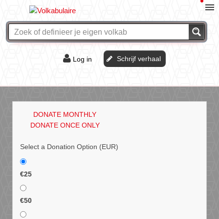
Schrijf verhaal
Log in
De of het?
Vraag & antwoord
DONATE MONTHLY
Webshop
DONATE ONCE ONLY
Select a Donation Option
(EUR)
€25
€50