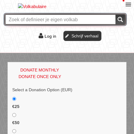
Schrijf verhaal
Log in
De of het?
Vraag & antwoord
DONATE MONTHLY
Webshop
DONATE ONCE ONLY
Select a Donation Option
(EUR)
€25
€50