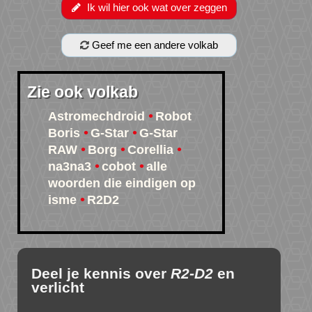
Ik wil hier ook wat over zeggen
Geef me een andere volkab
Zie ook volkab
Astromechdroid
Robot
Boris
G-Star
G-Star
RAW
Borg
Corellia
na3na3
cobot
alle
woorden die eindigen op
isme
R2D2
Deel je kennis over
R2-D2
en
verlicht