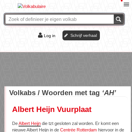
Schrijf verhaal
Log in
De of het?
Vraag & antwoord
Webshop
Volkabs / Woorden met tag
‘AH’
Albert Heijn Vuurplaat
De
Albert Heijn
die tzt gesloten zal worden. Er komt een
nieuwe Albert Heijn in de
Centrée Rotterdam
hiervoor in de