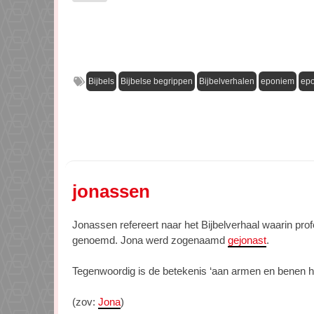
Bijbels
Bijbelse begrippen
Bijbelverhalen
eponiem
ep
jonassen
Jonassen refereert naar het Bijbelverhaal waarin prof
genoemd. Jona werd zogenaamd
gejonast
.
Tegenwoordig is de betekenis ‘aan armen en benen hee
(zov:
Jona
)