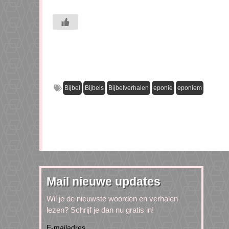
Bijbel
Bijbels
Bijbelverhalen
eponie
eponiem
Mail nieuwe updates
Wil je de nieuwste woorden en verhalen
lezen? Schrijf je dan nu gratis in!
E-mailadres