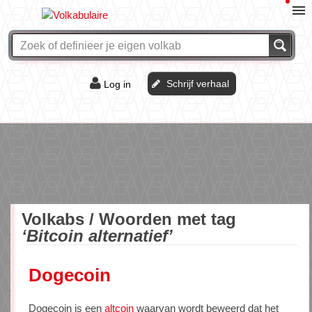
Schrijf verhaal
Log in
De of het?
Vraag & antwoord
Webshop
Volkabs / Woorden met tag
‘Bitcoin alternatief’
Dogecoin
Dogecoin is een
altcoin
waarvan wordt beweerd dat het