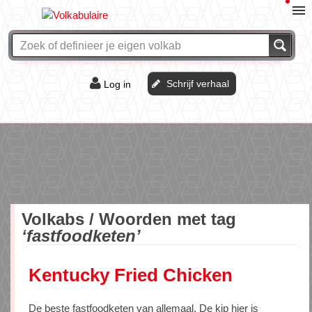
Schrijf verhaal
Log in
De of het?
Vraag & antwoord
Webshop
Volkabs / Woorden met tag
‘fastfoodketen’
Kentucky Fried Chicken
De beste fastfoodketen van allemaal. De kip hier is