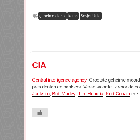
geheime dienst
kamp
Sovjet-Unie
CIA
Central intelligence agency
. Grootste geheime moor
presidenten en bankiers. Verantwoordelijk voor de do
Jackson
,
Bob Marley
,
Jimi Hendrix
,
Kurt Cobain
enz.)