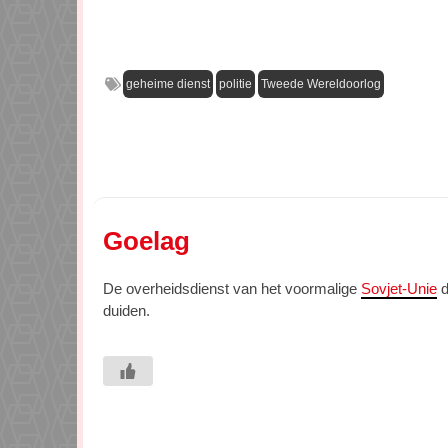
geheime dienst
politie
Tweede Wereldoorlog
Goelag
De overheidsdienst van het voormalige
Sovjet-Unie
d
duiden.