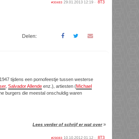
8T3
29.01.2013 12:19
#30483
Delen:
 1947 tijdens een pornofeestje tussen westerse
ser
,
Salvador Allende
enz.), artiesten (
Michael
one burgers die meestal onschuldig waren
»
Lees verder of schrijf er wat over
8T3
10.10.2012 01:12
#29083