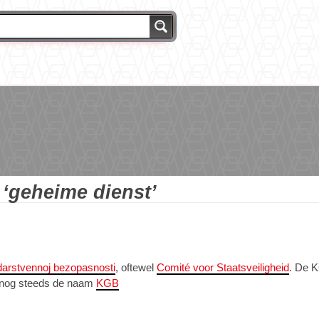
g
‘geheime dienst’
arstvennoj bezopasnosti
, oftewel
Comité voor Staatsveiligheid
. De K
 nog steeds de naam
KGB