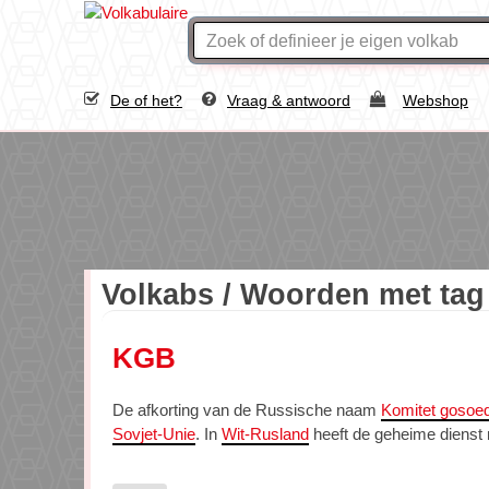
De of het?
Vraag & antwoord
Webshop
Volkabs / Woorden met ta
KGB
De afkorting van de Russische naam
Komitet gosoed
Sovjet-Unie
. In
Wit-Rusland
heeft de geheime dienst