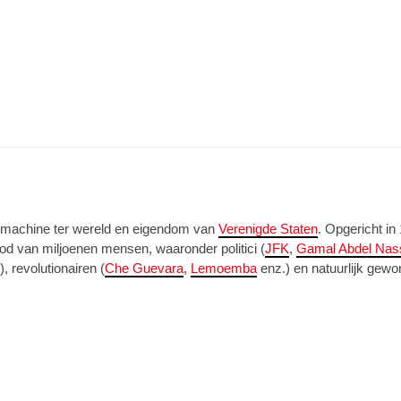
dmachine ter wereld en eigendom van
Verenigde Staten
. Opgericht in
od van miljoenen mensen, waaronder politici (
JFK
,
Gamal Abdel Nas
, revolutionairen (
Che Guevara
,
Lemoemba
enz.) en natuurlijk gew