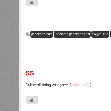
geheime dienst
Russische geheime dienst
Sovjet-Unie
SS
Duitse afkorting voor (zov:
Schutzstaffel
).