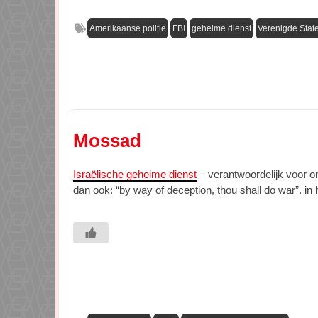
Amerikaanse politie
FBI
geheime dienst
Verenigde Stat
Mossad
Israëlische geheime dienst
– verantwoordelijk voor o
dan ook: “by way of deception, thou shall do war”. in