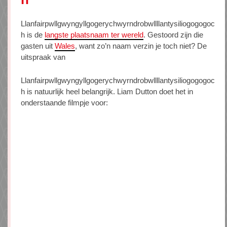
Llanfairpwllgwyngyllgogerychwyrndrobwllllantysiliogogogoc
h is de
langste plaatsnaam ter wereld
. Gestoord zijn die
gasten uit
Wales
, want zo’n naam verzin je toch niet? De
uitspraak van
Llanfairpwllgwyngyllgogerychwyrndrobwllllantysiliogogogoc
h is natuurlijk heel belangrijk. Liam Dutton doet het in
onderstaande filmpje voor: