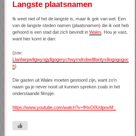
Langste plaatsnamen
Ik weet niet of het de langste is, maar ik gok van wel. Een
van de langste steden namen (plaatsnamen) die ik ooit heb
gehoord is een stad dat zich bevindt in
Wales
. Hou je vast,
want hier komt ie dan:
(zov:
Llanfairpwllgwyngyllgogerychwyrndrobwllllantysiliogogogoc
h
)
Die gasten uit Wales moeten gestoord zijn, want zo’n
naam ga je never nooit uit kunnen spreken zoals in het
onderstaande filmpje:
https://www.youtube.com/watch?v=fHxO0UdpoxM