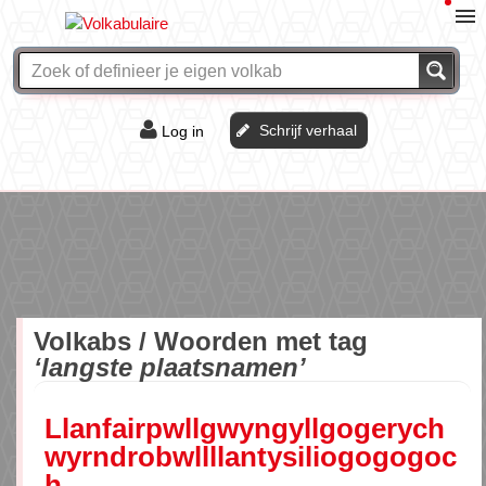
Schrijf verhaal
Log in
De of het?
Vraag & antwoord
Webshop
Volkabs / Woorden met tag
‘langste plaatsnamen’
Llanfairpwllgwyngyllgogerych
wyrndrobwllllantysiliogogogoc
h