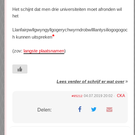
Het schijnt dat men drie universiteiten moet afronden wil
het
Llanfairpwllgwyngyllgogerychwyrndrobwllllantysiliogogogoc
*
h kunnen uitspreken
(zov:
langste plaatsnamen
)
»
Lees verder of schrijf er wat over
CKA
04.07.2019 20:02
#95212
Delen: