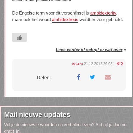
De Engelse term voor dit verschijnsel is
ambidexterity
,
maar ook het woord
ambidextrous
wordt er voor gebruikt.
»
Lees verder of schrijf er wat over
8T3
21.12.2012 20:08
#29473
Delen:
Mail nieuwe updates
Wil je de nieuwste woorden en verhalen lezen? Schrijf je dan nu
gratis in!