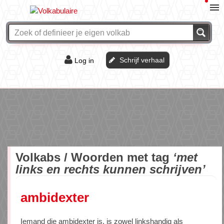
Schrijf verhaal
Log in
De of het?
Vraag & antwoord
Webshop
Volkabs / Woorden met tag
‘met
links en rechts kunnen schrijven’
ambidexter
Iemand die ambidexter is, is zowel linkshandig als