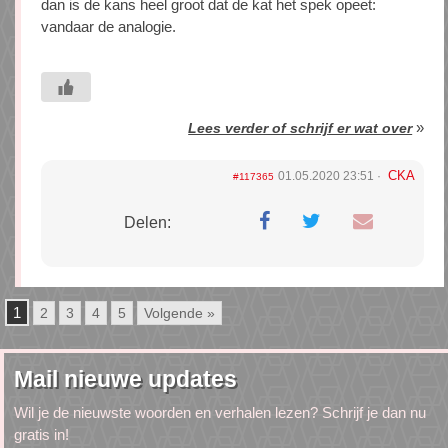
dan is de kans heel groot dat de kat het spek opeet:
vandaar de analogie.
»
Lees verder of schrijf er wat over
CKA
01.05.2020 23:51
#117365
Delen:
1
2
3
4
5
Volgende »
Mail nieuwe updates
Wil je de nieuwste woorden en verhalen lezen? Schrijf je dan nu
gratis in!