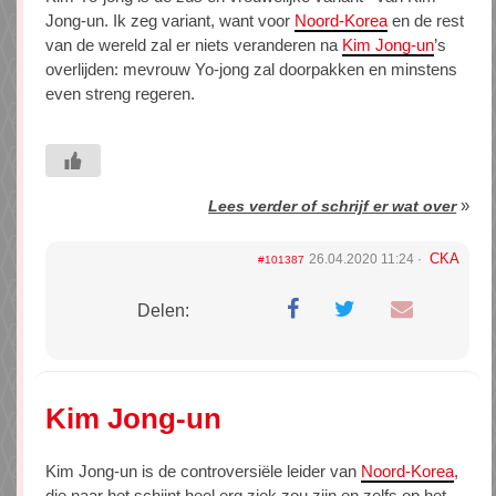
Jong-un. Ik zeg variant, want voor
Noord-Korea
en de rest
van de wereld zal er niets veranderen na
Kim Jong-un
’s
overlijden: mevrouw Yo-jong zal doorpakken en minstens
even streng regeren.
»
Lees verder of schrijf er wat over
CKA
26.04.2020 11:24
#101387
Delen:
Kim Jong-un
Kim Jong-un is de controversiële leider van
Noord-Korea
,
die naar het schijnt heel erg ziek zou zijn en zelfs op het