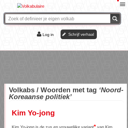
Schrijf verhaal
Log in
De of het?
Vraag & antwoord
Webshop
Volkabs / Woorden met tag
‘Noord-
Koreaanse politiek’
Kim Yo-jong
*
Kim Yo-jong is de zus en vrouwelijke variant
van Kim