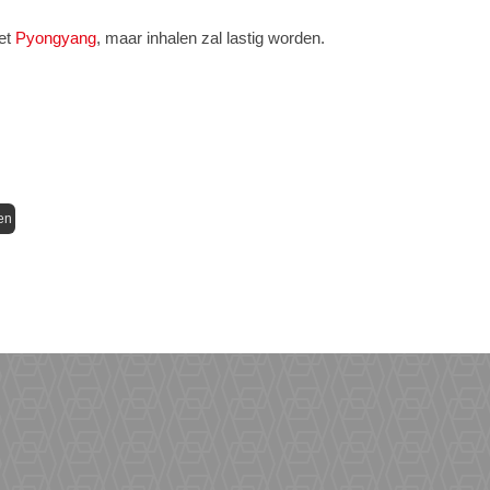
met
Pyongyang
, maar inhalen zal lastig worden.
en