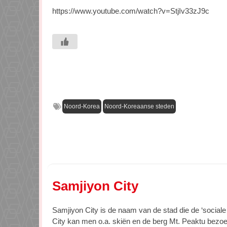
https://www.youtube.com/watch?v=StjIv33zJ9c
Noord-Korea
Noord-Koreaanse steden
Samjiyon City
Samjiyon City is de naam van de stad die de ‘social
City kan men o.a. skiën en de berg Mt. Peaktu bezoe