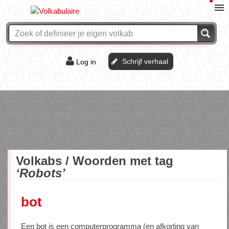
Schrijf verhaal
Log in
De of het?
Vraag & antwoord
Webshop
Volkabs / Woorden met tag
‘Robots’
bot
Een bot is een computerprogramma (en afkorting van