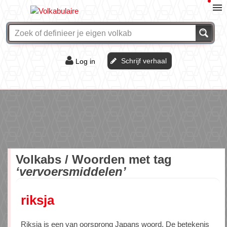
Schrijf verhaal
Log in
De of het?
Vraag & antwoord
Webshop
Volkabs / Woorden met tag
‘vervoersmiddelen’
riksja
Riksja is een van oorsprong Japans woord. De betekenis