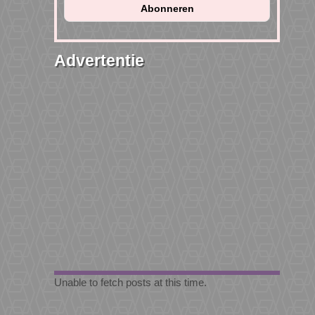
Advertentie
Unable to fetch posts at this time.