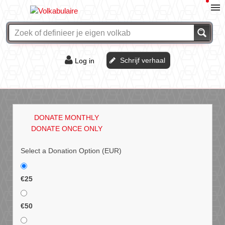
Schrijf verhaal
Log in
De of het?
Vraag & antwoord
DONATE MONTHLY
Webshop
DONATE ONCE ONLY
Select a Donation Option
(EUR)
€25
€50