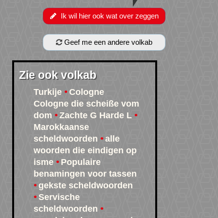
Ik wil hier ook wat over zeggen
Geef me een andere volkab
Zie ook volkab
Turkije
Cologne
Cologne die scheiße vom
dom
Zachte G Harde L
Marokkaanse
scheldwoorden
alle
woorden die eindigen op
isme
Populaire
benamingen voor tassen
gekste scheldwoorden
Servische
scheldwoorden