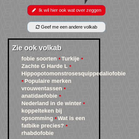
Ik wil hier ook wat over zeggen
Geef me een andere volkab
Zie ook volkab
fobie soorten
Turkije
Zachte G Harde L
Hippopotomonstrosesquippedaliofobie
Populaire merken
vrouwentassen
anatidaefobie
Nederland in de winter
koppelteken bij
opsomming
Wat is een
fatbike precies?
rhabdofobie