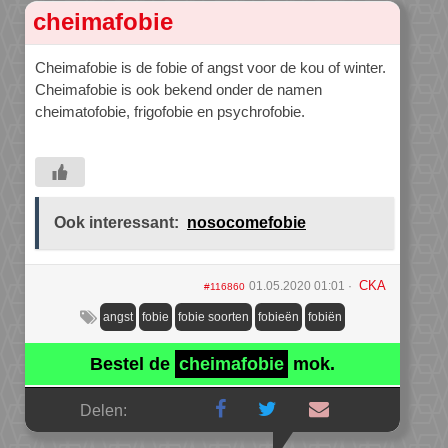
cheimafobie
Cheimafobie is de fobie of angst voor de kou of winter.
Cheimafobie is ook bekend onder de namen
cheimatofobie, frigofobie en psychrofobie.
Ook interessant:
nosocomefobie
CKA
01.05.2020 01:01
#116860
angst
fobie
fobie soorten
fobieën
fobiën
Bestel de
cheimafobie
mok.
Delen: