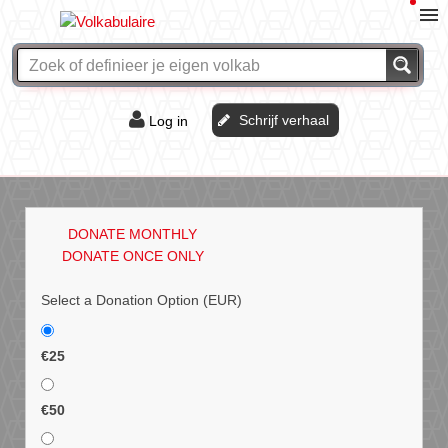
Schrijf verhaal
Log in
De of het?
Vraag & antwoord
DONATE MONTHLY
Webshop
DONATE ONCE ONLY
Select a Donation Option
(EUR)
€25
€50