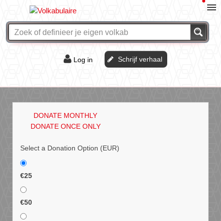
Schrijf verhaal
Log in
De of het?
Vraag & antwoord
DONATE MONTHLY
Webshop
DONATE ONCE ONLY
Select a Donation Option
(EUR)
€25
€50