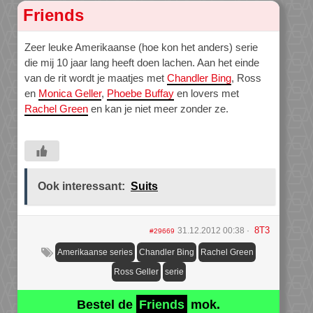
Friends
Zeer leuke Amerikaanse (hoe kon het anders) serie
die mij 10 jaar lang heeft doen lachen. Aan het einde
van de rit wordt je maatjes met
Chandler Bing
, Ross
en
Monica Geller
,
Phoebe Buffay
en lovers met
Rachel Green
en kan je niet meer zonder ze.
Ook interessant:
Suits
8T3
31.12.2012 00:38
#29669
Amerikaanse series
Chandler Bing
Rachel Green
Ross Geller
serie
Bestel de
Friends
mok.