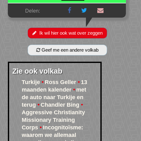
Delen:
Ik wil hier ook wat over zeggen
Geef me een andere volkab
Zie ook volkab
Turkije
Ross Geller
13
maanden kalender
met
de auto naar Turkije en
terug
Chandler Bing
Aggressive Christianity
Missionary Training
Corps
Incognitoïsme:
waarom we allemaal