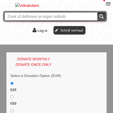
Schrijf verhaal
Log in
De of het?
Vraag & antwoord
DONATE MONTHLY
Webshop
DONATE ONCE ONLY
Select a Donation Option
(EUR)
€25
€50