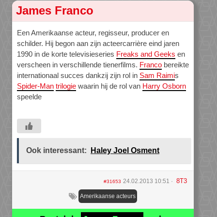
James Franco
Een Amerikaanse acteur, regisseur, producer en
schilder. Hij begon aan zijn acteercarrière eind jaren
1990 in de korte televisieseries
Freaks and Geeks
en
verscheen in verschillende tienerfilms.
Franco
bereikte
internationaal succes dankzij zijn rol in
Sam Raimi
s
Spider-Man
trilogie
waarin hij de rol van
Harry Osborn
speelde
Ook interessant:
Haley Joel Osment
8T3
24.02.2013 10:51
#31653
Amerikaanse acteurs