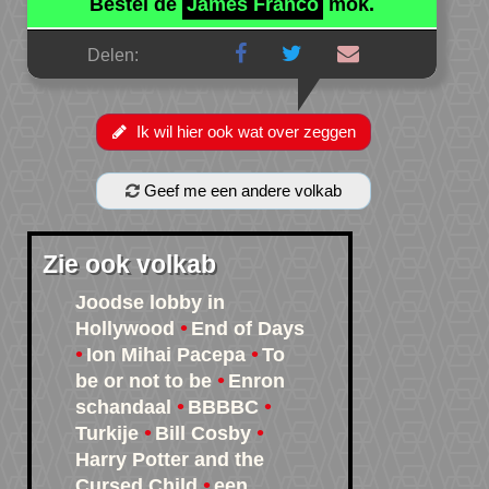
Bestel de
James Franco
mok.
Delen:
Ik wil hier ook wat over zeggen
Geef me een andere volkab
Zie ook volkab
Joodse lobby in
Hollywood
End of Days
Ion Mihai Pacepa
To
be or not to be
Enron
schandaal
BBBBC
Turkije
Bill Cosby
Harry Potter and the
Cursed Child
een