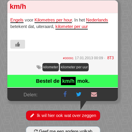
km/h
Engels
voor
Kilometres per hour
. In het
Nederlands
betekent dat, uiteraard,
kilometer per uur
8T3
17.01.2013 00:09
#30091
kilometer
kilometer per uur
Bestel de
km/h
mok.
Delen:
Ik wil hier ook wat over zeggen
Geef me een andere volkab