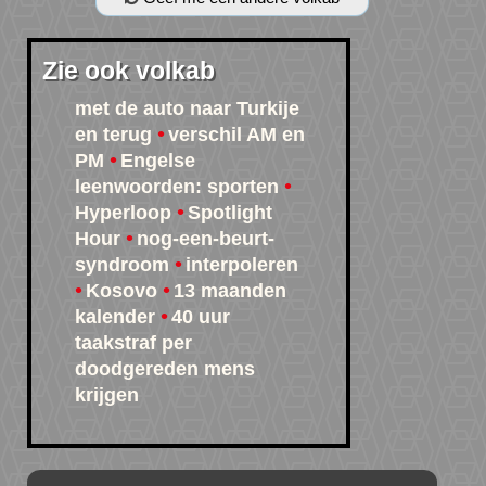
Zie ook volkab
met de auto naar Turkije
en terug
verschil AM en
PM
Engelse
leenwoorden: sporten
Hyperloop
Spotlight
Hour
nog-een-beurt-
syndroom
interpoleren
Kosovo
13 maanden
kalender
40 uur
taakstraf per
doodgereden mens
krijgen