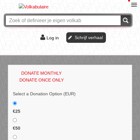
Schrijf verhaal
Log in
De of het?
Vraag & antwoord
DONATE MONTHLY
Webshop
DONATE ONCE ONLY
Select a Donation Option
(EUR)
€25
€50