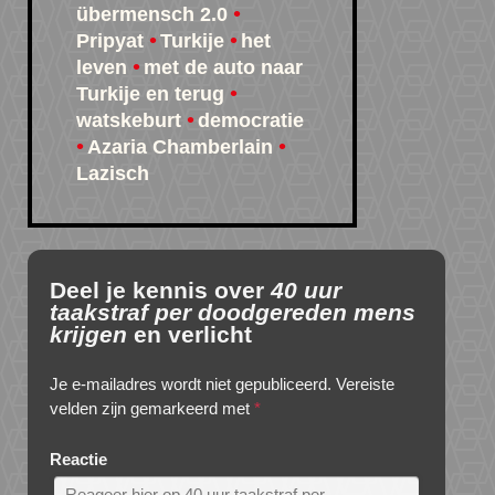
übermensch 2.0
Pripyat
Turkije
het
leven
met de auto naar
Turkije en terug
watskeburt
democratie
Azaria Chamberlain
Lazisch
Deel je kennis over
40 uur
taakstraf per doodgereden mens
krijgen
en verlicht
Je e-mailadres wordt niet gepubliceerd.
Vereiste
velden zijn gemarkeerd met
*
Reactie