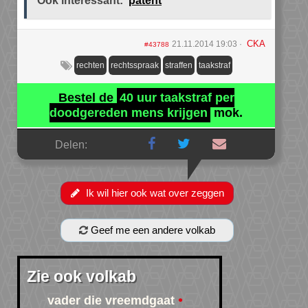
Ook interessant:
patent
CKA
21.11.2014 19:03
#43788
rechten
rechtsspraak
straffen
taakstraf
Bestel de
40 uur taakstraf per
doodgereden mens krijgen
mok.
Delen:
Ik wil hier ook wat over zeggen
Geef me een andere volkab
Zie ook volkab
vader die vreemdgaat