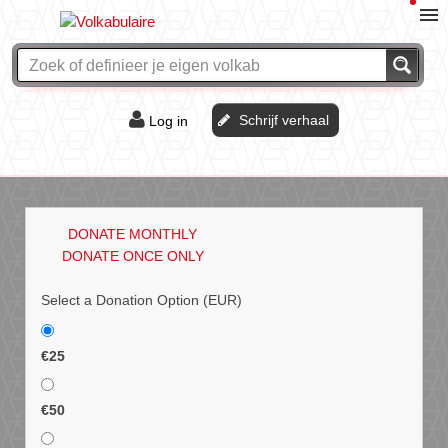
Schrijf verhaal
Log in
De of het?
Vraag & antwoord
DONATE MONTHLY
Webshop
DONATE ONCE ONLY
Select a Donation Option
(EUR)
€25
€50