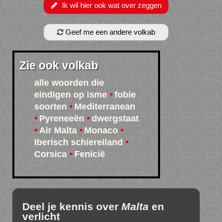
Ik wil hier ook wat over zeggen
Geef me een andere volkab
Zie ook volkab
alle woorden die
eindigen op isme
fobie
soorten
Mediterranean
Pyreneeën
dwergstaat
Air Malta
Monaco
Iberisch schiereiland
Corsica
Fenicië
Deel je kennis over
Malta
en
verlicht