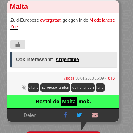
Malta
Zuid-Europese
dwergstaat
gelegen in de
Middellandse
Zee
Ook interessant:
Argentinië
8T3
30.01.2013 16:09
#30578
eiland
Europese landen
kleine landen
land
Bestel de
Malta
mok.
Delen: