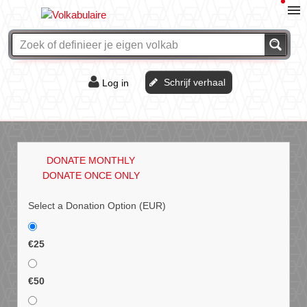
Schrijf verhaal
Log in
De of het?
Vraag & antwoord
DONATE MONTHLY
Webshop
DONATE ONCE ONLY
Select a Donation Option
(EUR)
€25
€50