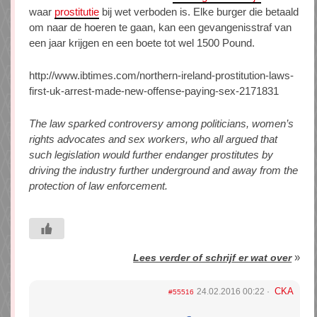
waar
prostitutie
bij wet verboden is. Elke burger die betaald
om naar de hoeren te gaan, kan een gevangenisstraf van
een jaar krijgen en een boete tot wel 1500 Pound.
http://www.ibtimes.com/northern-ireland-prostitution-laws-
first-uk-arrest-made-new-offense-paying-sex-2171831
The law sparked controversy among politicians, women’s
rights advocates and sex workers, who all argued that
such legislation would further endanger prostitutes by
driving the industry further underground and away from the
protection of law enforcement.
»
Lees verder of schrijf er wat over
CKA
24.02.2016 00:22
#55516