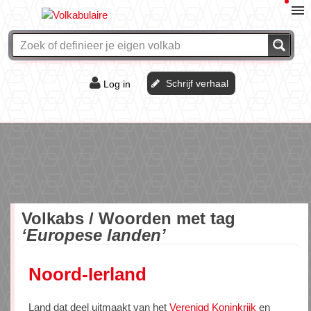
Schrijf verhaal
Log in
De of het?
Vraag & antwoord
Webshop
Volkabs / Woorden met tag
‘Europese landen’
Noord-Ierland
Land dat deel uitmaakt van het
Verenigd Koninkrijk
en