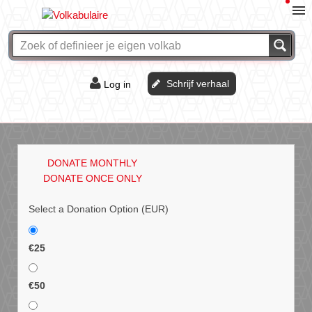
Schrijf verhaal
Log in
De of het?
Vraag & antwoord
DONATE MONTHLY
Webshop
DONATE ONCE ONLY
Select a Donation Option
(EUR)
€25
€50