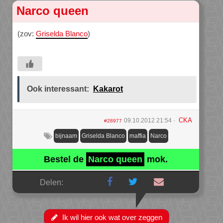
Narco queen
(zov:
Griselda Blanco
)
Ook interessant:
Kakarot
CKA
09.10.2012 21:54
#28977
bijnaam
Griselda Blanco
maffia
Narco
Bestel de
Narco queen
mok.
Delen:
Ik wil hier ook wat over zeggen