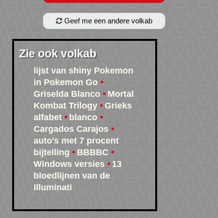
Geef me een andere volkab
Zie ook volkab
lijst van shiny Pokemon
in Pokemon Go
Griselda Blanco
Mortal
Kombat Trilogy
Grieks
alfabet
blanco
Cargados Carajos
auto's met 7 procent
bijtelling
BBBBC
Windows versies
13
bloedlijnen van de
Illuminati