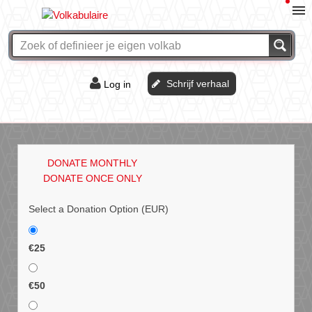
Schrijf verhaal
Log in
De of het?
Vraag & antwoord
DONATE MONTHLY
Webshop
DONATE ONCE ONLY
Select a Donation Option
(EUR)
€25
€50