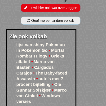
Ik wil hier ook wat over zeggen
Geef me een andere volkab
Zie ook volkab
lijst van shiny Pokemon
in Pokemon Go
Mortal
Kombat Trilogy
Grieks
alfabet
Marco van
Basten
Cargados
Carajos
The Baby-faced
Assassin
auto's met 7
procent bijtelling
Ole
Gunnar Solskjær
Marco
van Ginkel
Windows
versies