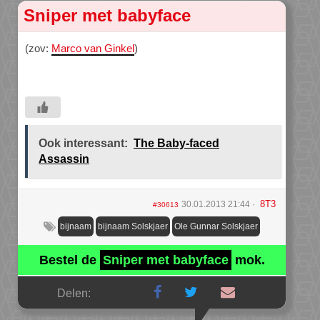
Sniper met babyface
(zov:
Marco van Ginkel
)
Ook interessant:
The Baby-faced
Assassin
8T3
30.01.2013 21:44
#30613
bijnaam
bijnaam Solskjaer
Ole Gunnar Solskjaer
Bestel de
Sniper met babyface
mok.
Delen: