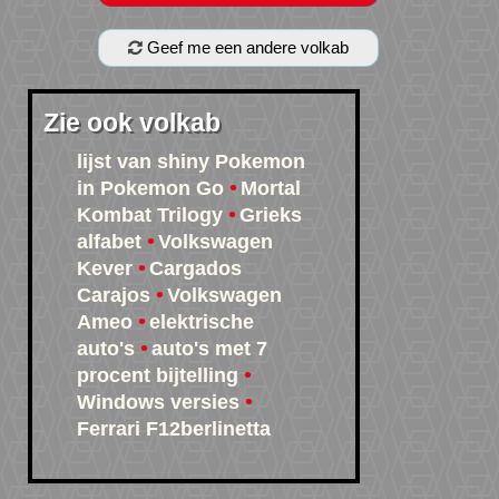
Geef me een andere volkab
Zie ook volkab
lijst van shiny Pokemon
in Pokemon Go
Mortal
Kombat Trilogy
Grieks
alfabet
Volkswagen
Kever
Cargados
Carajos
Volkswagen
Ameo
elektrische
auto's
auto's met 7
procent bijtelling
Windows versies
Ferrari F12berlinetta