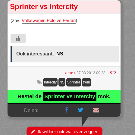
Sprinter vs Intercity
(zov:
Volkswagen Polo vs Ferrari
)
Ook interessant:
NS
8T3
27.03.2013 09:28
#32011
Intercity
NS
Sprinter
trein
Bestel de
Sprinter vs Intercity
mok.
Delen:
Ik wil hier ook wat over zeggen