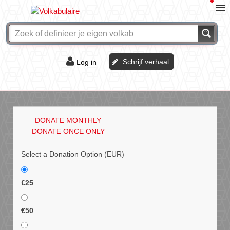
Schrijf verhaal
Log in
De of het?
Vraag & antwoord
DONATE MONTHLY
Webshop
DONATE ONCE ONLY
Select a Donation Option
(EUR)
€25
€50