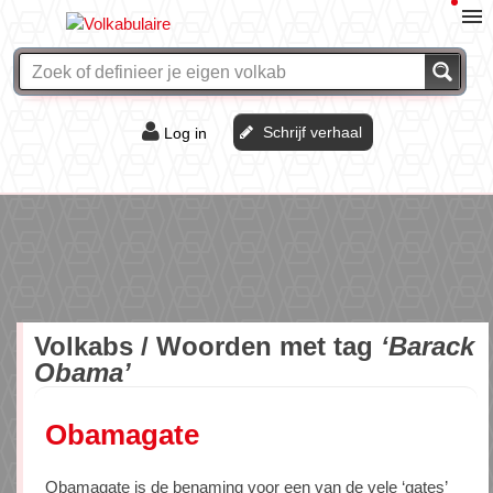
Schrijf verhaal
Log in
De of het?
Vraag & antwoord
Webshop
Volkabs / Woorden met tag
‘Barack
Obama’
Obamagate
Obamagate is de benaming voor een van de vele ‘gates’