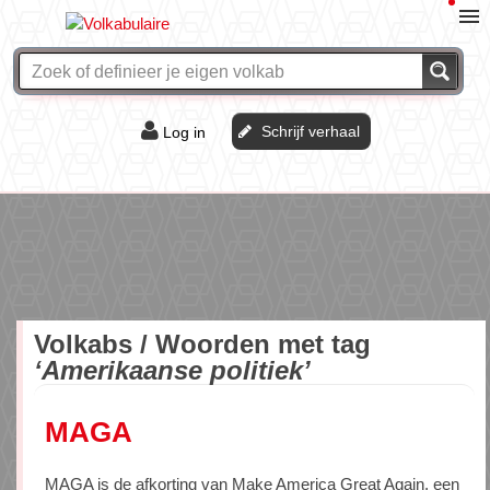
Schrijf verhaal
Log in
De of het?
Vraag & antwoord
Webshop
Volkabs / Woorden met tag
‘Amerikaanse politiek’
MAGA
MAGA is de afkorting van Make America Great Again, een