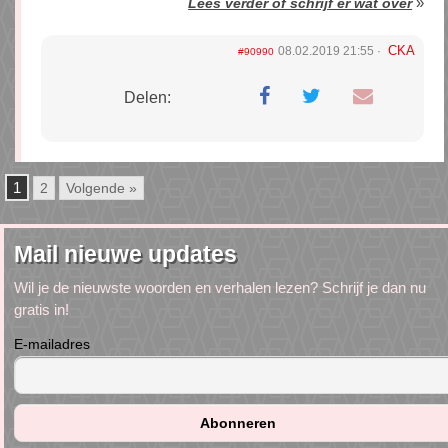
»
Lees verder of schrijf er wat over
CKA
08.02.2019 21:55
#90990
Delen:
1
2
Volgende »
Mail nieuwe updates
Wil je de nieuwste woorden en verhalen lezen? Schrijf je dan nu
gratis in!
E-mailadres