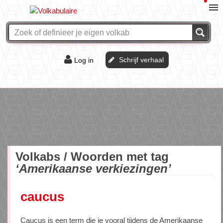
Schrijf verhaal
Log in
De of het?
Vraag & antwoord
Webshop
Volkabs / Woorden met tag
‘Amerikaanse verkiezingen’
caucus
Caucus is een term die je vooral tijdens de Amerikaanse