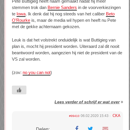
Pete Buttigieg heeft naam gemaakt nadat hij meer
stemmen trok dan
Bernie Sanders
in de voorverkiezingen
te
Iowa
. Ik denk dat hij nog steeds van het caliber
Beto
O’Rourke
is, maar de media wil hypen en heeft nu Pete
met de gekke achternaam gekozen.
Leuk is dat het volstrekt onduidelijk is wat Buttigieg van
plan is, mocht hij president worden. Uiteraard zal dit nooit
beantwoord worden, aangezien hij niet de president van de
VS zal worden.
(zov:
no you can not
)
»
Lees verder of schrijf er wat over
CKA
06.02.2020 15:43
#99410
Delen: