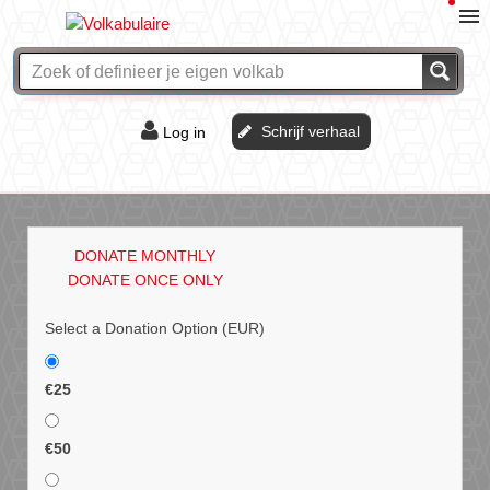
Schrijf verhaal
Log in
De of het?
Vraag & antwoord
DONATE MONTHLY
Webshop
DONATE ONCE ONLY
Select a Donation Option
(EUR)
€25
€50