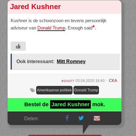
Jared Kushner
Kushner is de schoonzoon en tevens persoonlijk
*
adviseur van
Donald Trump
. Enough said
.
Ook interessant:
Mitt Romney
CKA
05.04.2020 18:40
#101077
Amerikaanse politiek
Donald Trump
Bestel de
Jared Kushner
mok.
Delen: