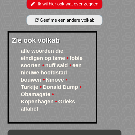
Ik wil hier ook wat over zeggen
Geef me een andere volkab
Zie ook volkab
alle woorden die
eindigen op isme
fobie
soorten
nuff said
een
nieuwe hoofdstad
bouwen
Ninove
Turkije
Donald Dump
Obamagate
Kopenhagen
Grieks
alfabet