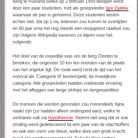
Berg te Rusland welke op 2 februari 1959 belopen werd
door een paar studenten, met als groepsleider
Igor Djatlov
waarnaar de pas is genoemd. Deze studenten wisten
echter niet, dat op 1 na, iedereen zou komen te overlijden
en 60 jaar erna het nog steeds een onopgelost raadsel zou
zijn.Volgens Wikipedia kwamen ze bijeen voor het
volgende:
Het doel van de expeditie was om de berg Otorten te
bereiken, die ongeveer 10 km ten noorden van de plaats
van het ongeluk ligt. De route werd rond de tijd van het
voorval als ‘Categorie III’ bestempeld, de moeilijkste
categorie. Alle groepsleden hadden voldoende ervaring
met het afleggen van lange skitrips en bergexpedities
De mensen die werden gevonden zou merendeels bijna
naakt zijn (ze hadden alleen ondergoed aan), welke te
verklaren valt via
hypothermie
. Neemt niet weg dat er ook
straling werd gedetecteerd bij een paar van de slachtoffers
en ook een vorm van letsel, welke door een grote kracht
moet zijn worden veroorzaakt. Schade door andere