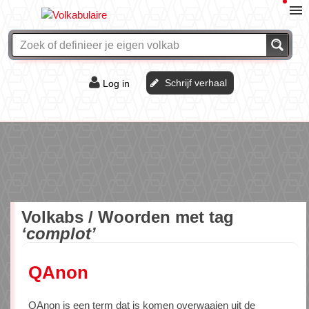
Schrijf verhaal
Log in
De of het?
Vraag & antwoord
Webshop
Volkabs / Woorden met tag
‘complot’
QAnon
QAnon is een term dat is komen overwaaien uit de