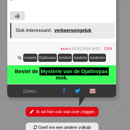
Ook interessant:
verkeersongeluk
CKA
03.02.2019 16:02
#90974
complot
Djatlovpas
incident
mysterie
mysteriën
Bestel de
Mysterie van de Djatlovpas
mok.
Delen:
Ik wil hier ook wat over zeggen
Geef me een andere volkab