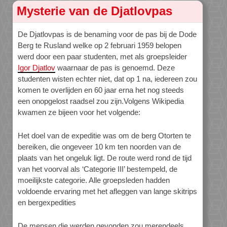
Mysterie van de Djatlovpas
De Djatlovpas is de benaming voor de pas bij de Dode
Berg te Rusland welke op 2 februari 1959 belopen
werd door een paar studenten, met als groepsleider
Igor Djatlov
waarnaar de pas is genoemd. Deze
studenten wisten echter niet, dat op 1 na, iedereen zou
komen te overlijden en 60 jaar erna het nog steeds
een onopgelost raadsel zou zijn.Volgens Wikipedia
kwamen ze bijeen voor het volgende:
Het doel van de expeditie was om de berg Otorten te
bereiken, die ongeveer 10 km ten noorden van de
plaats van het ongeluk ligt. De route werd rond de tijd
van het voorval als ‘Categorie III’ bestempeld, de
moeilijkste categorie. Alle groepsleden hadden
voldoende ervaring met het afleggen van lange skitrips
en bergexpedities
De mensen die werden gevonden zou merendeels