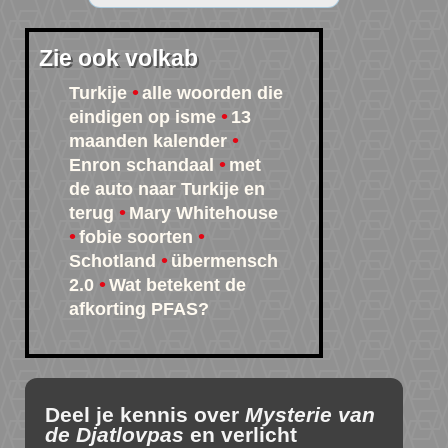
Zie ook volkab
Turkije
alle woorden die
eindigen op isme
13
maanden kalender
Enron schandaal
met
de auto naar Turkije en
terug
Mary Whitehouse
fobie soorten
Schotland
übermensch
2.0
Wat betekent de
afkorting PFAS?
Deel je kennis over
Mysterie van
de Djatlovpas
en verlicht