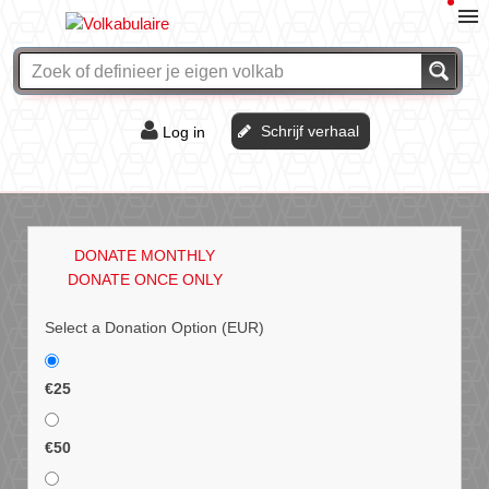
Schrijf verhaal
Log in
De of het?
Vraag & antwoord
DONATE MONTHLY
Webshop
DONATE ONCE ONLY
Select a Donation Option
(EUR)
€25
€50