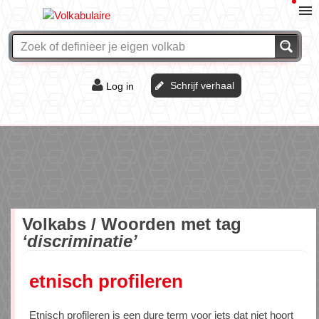
Schrijf verhaal
Log in
De of het?
Vraag & antwoord
Webshop
Volkabs / Woorden met tag
‘discriminatie’
etnisch profileren
Etnisch profileren is een dure term voor iets dat niet hoort