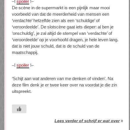
–!
spoiler
!–
De scène in de supermarkt is een pijnlijk maar mooi
voorbeeld van dat de meerderheid van mensen een
‘verdachte’ hetzelfde zien als een ‘schuldige’ of
‘veroordeelde’. De slotscène gaat iets dieper: al ben je
‘onschuldig’, je zal altijd de stempel van ‘verdachte’ of
‘veroordeelde’ op je voorhoofd dragen, je hele leven lang.
dat is niet jouw schuld, dat is de schuld van de
maatschappij.
–!
spoiler
!–
‘Schijt aan wat anderen van me denken of vinden’. Na
deze film denk je er twee keer over na voordat je die zin
uitspreekt.
»
Lees verder of schrijf er wat over