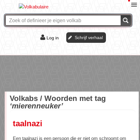
Schrijf verhaal
Log in
De of het?
Vraag & antwoord
Webshop
Volkabs / Woorden met tag
‘mierenneuker’
taalnazi
Een taalnazi is een persoon die er niet om schroomt om