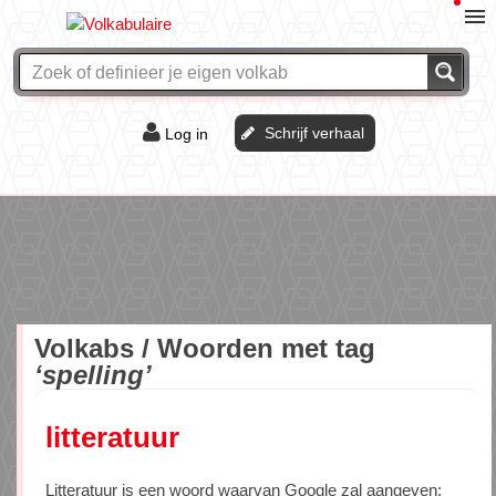
Schrijf verhaal
Log in
De of het?
Vraag & antwoord
Webshop
Volkabs / Woorden met tag
‘spelling’
litteratuur
Litteratuur is een woord waarvan Google zal aangeven: