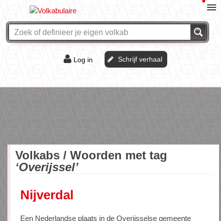
Schrijf verhaal
Log in
De of het?
Vraag & antwoord
Webshop
Volkabs / Woorden met tag
‘Overijssel’
Nijverdal
Een Nederlandse plaats in de Overijsselse gemeente