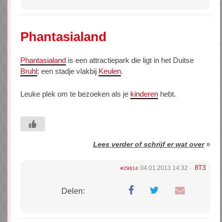
Phantasialand
Phantasialand
is een attractiepark die ligt in het Duitse
Bruhl
; een stadje vlakbij
Keulen
.
Leuke plek om te bezoeken als je
kinderen
hebt.
»
Lees verder of schrijf er wat over
8T3
04.01.2013 14:32
#29814
Delen: