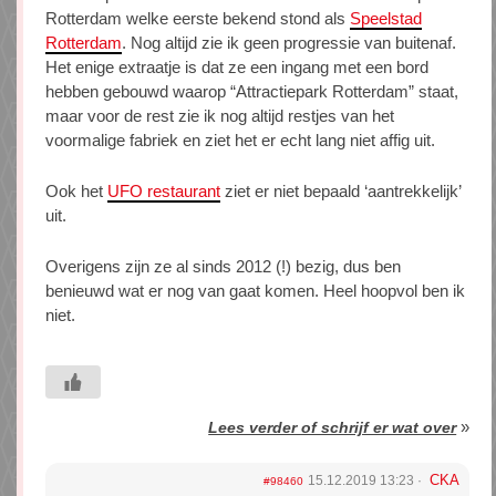
Rotterdam welke eerste bekend stond als
Speelstad
Rotterdam
. Nog altijd zie ik geen progressie van buitenaf.
Het enige extraatje is dat ze een ingang met een bord
hebben gebouwd waarop “Attractiepark Rotterdam” staat,
maar voor de rest zie ik nog altijd restjes van het
voormalige fabriek en ziet het er echt lang niet affig uit.
Ook het
UFO restaurant
ziet er niet bepaald ‘aantrekkelijk’
uit.
Overigens zijn ze al sinds 2012 (!) bezig, dus ben
benieuwd wat er nog van gaat komen. Heel hoopvol ben ik
niet.
»
Lees verder of schrijf er wat over
CKA
15.12.2019 13:23
#98460