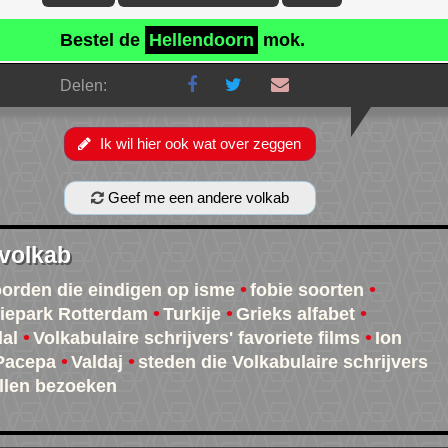
Bestel de
Hellendoorn
mok.
Delen:
Ik wil hier ook wat over zeggen
Geef me een andere volkab
 volkab
oorden die eindigen op isme
fobie soorten
tiepark Rotterdam
Turkije
Grieks alfabet
dal
Volkabulaire schrijvers' favoriete films
Ion
Pacepa
Valdaj
steden die Volkabulaire schrijvers
llen bezoeken