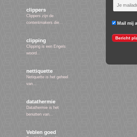
clippers
Clippers zijn de
contentmakers die...
Mail mij 
clipping
Clipping is een Engels
woord...
nettiquette
Netiquette is het geheel
van...
datathermie
Datathermie is het
benutten van...
Veblen goed