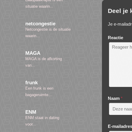
situatie waarin...
Deel je
netcongestie
Je e-mailadr
Netcongestie is de situatie
waarin...
Reactie
MAGA
MAGA is de afkorting
van...
frunk
Een frunk is een
bagageruimte...
Naam
*
ENM
ENM staat in dating
voor...
E-mailadre