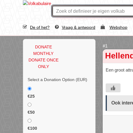
De of het?
Vraag & antwoord
Webshop
DONATE
MONTHLY
Hellen
DONATE ONCE
ONLY
Een groot att
Select a Donation Option
(EUR)
€25
Ook inter
€50
€100