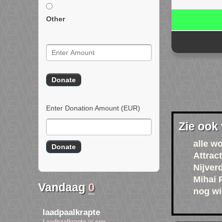
Other
Enter Donation Amount
(EUR)
Zie ook
alle w
Attrac
Nijver
Mihai 
Vandaag
0
nog wi
laadpaalkrapte
Laadpaalkrapte is een