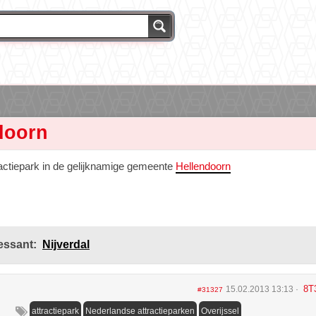
doorn
ractiepark in de gelijknamige gemeente
Hellendoorn
essant:
Nijverdal
8T
15.02.2013 13:13
#31327
attractiepark
Nederlandse attractieparken
Overijssel