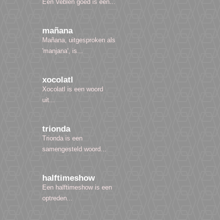
Een Veblen goed is een...
mañana
Mañana, uitgesproken als
'manjana', is...
xocolatl
Xocolatl is een woord
uit...
trionda
Trionda is een
samengesteld woord...
halftimeshow
Een halftimeshow is een
optreden...